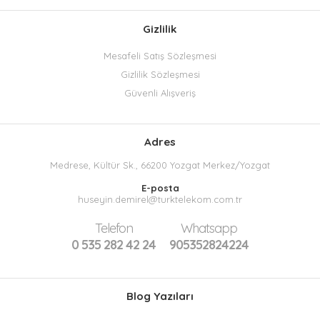
Gizlilik
Mesafeli Satış Sözleşmesi
Gizlilik Sözleşmesi
Güvenli Alışveriş
Adres
Medrese, Kültür Sk., 66200 Yozgat Merkez/Yozgat
E-posta
huseyin.demirel@turktelekom.com.tr
Telefon
Whatsapp
0 535 282 42 24
905352824224
Blog Yazıları