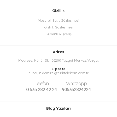
Gizlilik
Mesafeli Satış Sözleşmesi
Gizlilik Sözleşmesi
Güvenli Alışveriş
Adres
Medrese, Kültür Sk., 66200 Yozgat Merkez/Yozgat
E-posta
huseyin.demirel@turktelekom.com.tr
Telefon
Whatsapp
0 535 282 42 24
905352824224
Blog Yazıları