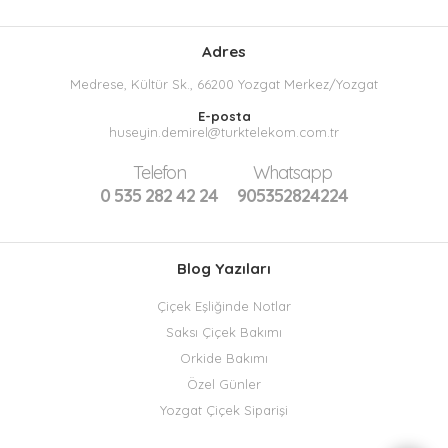
Adres
Medrese, Kültür Sk., 66200 Yozgat Merkez/Yozgat
E-posta
huseyin.demirel@turktelekom.com.tr
Telefon
Whatsapp
0 535 282 42 24
905352824224
Blog Yazıları
Çiçek Eşliğinde Notlar
Saksı Çiçek Bakımı
Orkide Bakımı
Özel Günler
Yozgat Çiçek Siparişi