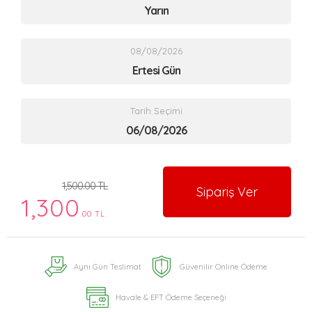
Yarın
08/08/2026
Ertesi Gün
Tarih Seçimi
1,500.00 TL
Sipariş Ver
1,300
.00 TL
Aynı Gün Teslimat
Güvenilir Online Ödeme
Havale & EFT Ödeme Seçeneği