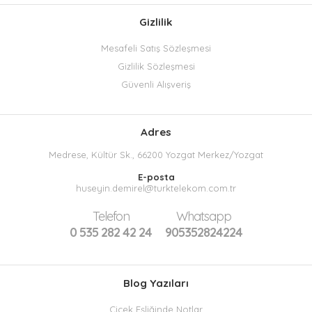
Gizlilik
Mesafeli Satış Sözleşmesi
Gizlilik Sözleşmesi
Güvenli Alışveriş
Adres
Medrese, Kültür Sk., 66200 Yozgat Merkez/Yozgat
E-posta
huseyin.demirel@turktelekom.com.tr
Telefon
Whatsapp
0 535 282 42 24
905352824224
Blog Yazıları
Çiçek Eşliğinde Notlar